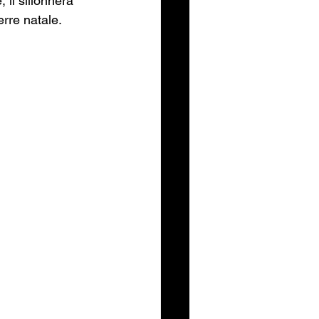
, il sillonnera 
re natale.  