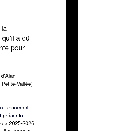
la 
qu'il a dû 
nte pour 
 d'
Alan 
 Petite-Vallée) 
un lancement 
t présents 
nada 2025-2026 