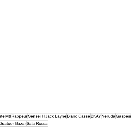
ste
Mtl
Rappeur
Sensei H
Jack Layne
Blanc Cassé
BKAY
Neruda
Gaspés
Quatuor Bazar
Sala Rossa