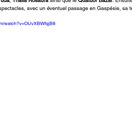
ruda
, 
Thalia Rosaura
 ainsi que le 
Quatuor Bazar
. Ensuite
pectacles, avec un éventuel passage en Gaspésie, sa ter
com/watch?v=OUvXBWfqjB8