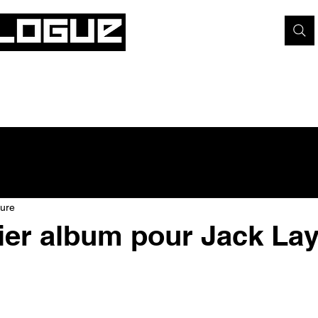
Techno
ture
er album pour Jack La