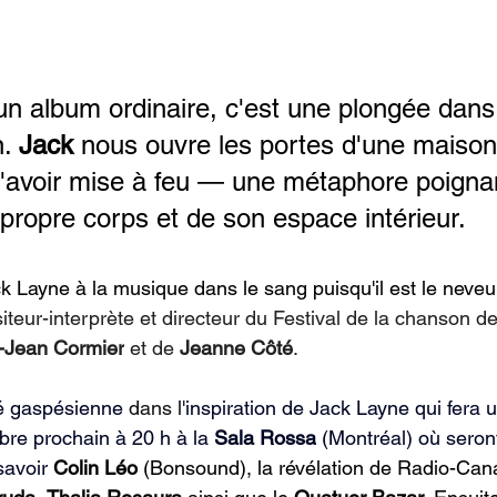
un album ordinaire, c'est une plongée dans 
. 
Jack
 nous ouvre les portes d'une maison 
 l'avoir mise à feu — une métaphore poigna
 propre corps et de son espace intérieur.
k Layne à la musique dans le sang puisqu'il est le neveu
teur-interprète et directeur du Festival de la chanson de
-Jean Cormier
 et de 
Jeanne Côté
.
té gaspésienne
 dans l'
inspiration de Jack Layne qui fera 
re prochain à 20 h à la 
Sala Rossa
 (Montréal) où seron
savoir 
Colin Léo
 (Bonsound), la révélation de Radio-Ca