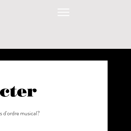
cter
s d'ordre musical?