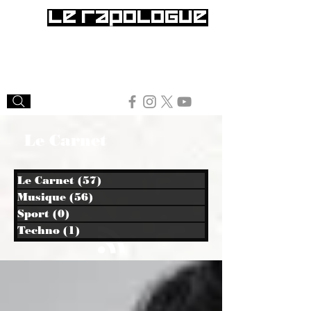
Le Carnet
Le Carnet
(57)
57 posts
Musique
(56)
56 posts
Sport
(0)
0 post
Techno
(1)
1 post