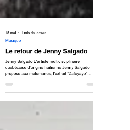
18 mai
1 min de lecture
Musique
Le retour de Jenny Salgado
Jenny Salgado L'artiste multidisciplinaire
québécoise d'origine haïtienne Jenny Salgado
propose aux mélomanes, l'extrait "Zafèyayo"
(Zafè a yo) qui signifie en créole "Ça les regarde,
c’est leur affaire…et tant pis pour eux'". Citation:
Cette première sortie solo révèle toute la
profondeur et la poésie incisive qui définissent
l’univers artistique de Jenny Salgado. Portée par
un son rap/alternative audacieux, l’auteure-
interprète signe un retour marquant, alliant