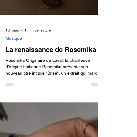
18 mars
1 min de lecture
Musique
La renaissance de Rosemika
Rosemika Originaire de Laval, la chanteuse
d'origine haïtienne Rosemika présente son
nouveau titre intitulé "Brisé", un extrait qui marque
son retour après une pause de réflexion et de
ressourcement. Rosemika a fait appel au
producteur Farfadet pour la composition musicale
et à Pierre-Luc Darveau pour le mixage et le
matriçage. Citation: Portée par une approche pop
émotive aux teintes R&B et soul, cette pièce