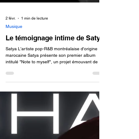
2 févr.
1 min de lecture
Musique
Le témoignage intime de Satya
Satya L'artiste pop-R&B montréalaise d'origine
marocaine Satya présente son premier album
intitulé "Note to myself", un projet émouvant de 10
titres qui a été co-écrit avec Garrett Alex Raffanelli
et produit par Domenic Pandolfo ( Domeno ), Marc
Béland et Marky Beats . Citation: Dans cet album,
je voulais montrer à quel point j'ai travaillé, à