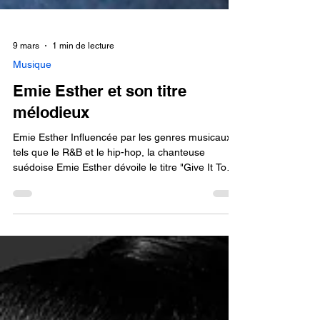
9 mars
1 min de lecture
Musique
Emie Esther et son titre
mélodieux
Emie Esther Influencée par les genres musicaux
tels que le R&B et le hip-hop, la chanteuse
suédoise Emie Esther dévoile le titre "Give It To
Me", un extrait rythmé, enjoué et mélodieux. Sur
ce titre, on peut écouter la fusion du hip-hop et de
la pop des années 2000 ainsi que les influences
de producteur musical américain Timbaland et de
l'artiste Britney Spears . La chanson reflète le