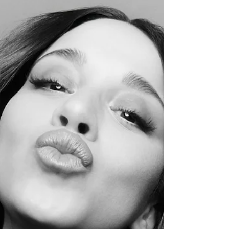
Kishana Originaire de Laval, l'auteure-
compositrice-interprète Kishana dévoile le titre
"Mon Time", un prélude avant l'arrivée imminente
de son premier microalbum solo. Résidente de
Baie-Comeau, Kishana a bien l'intention de
prendre sa place dans le milieu du R&B québécois
grâce à sa voix et en proposant une musique à
l'identité fraîche, actuelle et authentique. Citation:
Avec "Mon time", Kishana affirme sa voix, son
identité et sa vision artistique. Porté par des
sonorité