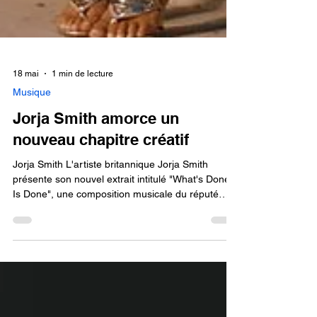
18 mai
1 min de lecture
Musique
Jorja Smith amorce un
nouveau chapitre créatif
Jorja Smith L'artiste britannique Jorja Smith
présente son nouvel extrait intitulé "What's Done
Is Done", une composition musicale du réputé
producteur londonien P2J. Le titre véhicule un
message sur le fait de tirer un trait, de reprendre
le pouvoir et d’accepter ce qui ne peut être défait.
Construit autour d’un sentiment de finalité, de
libération et de maîtrise de soi, "What’s Done Is
Done" porte en lui l’honnêteté émotionnelle qui