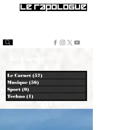
Le Carnet
Le Carnet
(57)
57 posts
Musique
(56)
56 posts
Sport
(0)
0 post
Techno
(1)
1 post