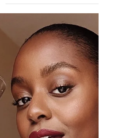
7 déc. 2025
1 min de lecture
Musique
La libération de La Zarra
Crédit photo: Eric Lamothe Originaire de Montréal,
l'autrice-compositrice-interprète d'origine
marocaine La Zarra dévoile le titre "Fuck You", un
extrait qui ne cherche pas à plaire, mais à libérer.
Cette nouvelle chanson de La Zarra a été écrite et
composée par son collaborateur indispensable
Benny Adam . Citation: Sous ses allures de bossa
douce et chaleureuse, la chanson abrite une
vérité nue : une élégance désabusée qui avance
comme une respiration. Les guitares glisse