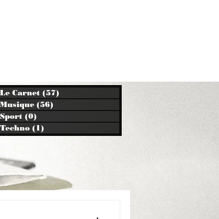
Le Carnet
(57)
57 posts
Musique
(56)
56 posts
Sport
(0)
0 post
Techno
(1)
1 post