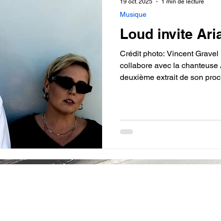
19 oct. 2025
1 min de lecture
Musique
Loud invite Ari
Crédit photo: Vincent Gravel
collabore avec la chanteuse 
deuxième extrait de son proc
s'unissent sur le titre "Par h
Ariane Moffatt, Ruffsound, Ajust et Yonatan “Chiii
Citation: Inspiré de Hasard,
l’album Aquanaute, Par hasa
d’ Ariane tout en le réinventant avec une finesse rare. Un
morceau introspectif où
Politique 