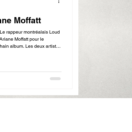
ane Moffatt
 Le rappeur montréalais Loud
Ariane Moffatt pour le
hain album. Les deux artistes
asard", une composition d'
ld” Ayal .
 le morceau d’ouverture de
rd rend hommage à l’univers
de confidentialité
Protection of personal data