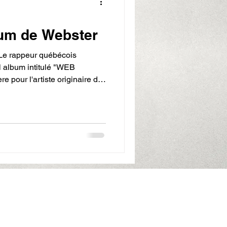
bum de Webster
 Le rappeur québécois
 album intitulé "WEB
e pour l'artiste originaire de
 se veut un hommage à William
Du Bois, intellectuel majeur
n détail les ramifications du
r nos sociétés. Citation:
 sources pour l’artiste.
jazz avec 5
de confidentialité
Protection of personal data