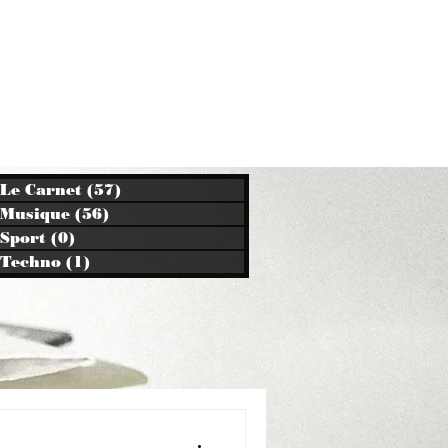
Le Carnet
(57)
57 posts
Musique
(56)
56 posts
Sport
(0)
0 post
Techno
(1)
1 post