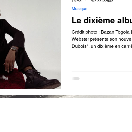
18 mai
1 min de lecture
Musique
Le dixième al
Crédit photo : Bazan Togola
Webster présente son nouvel
Dubois", un dixième en carrièr
La Cité-Limoilou. Ce projet
Edward Burghardt « W.E.B. » 
du 20e siècle qui a théorisé e
racisme et ses incidences pou
WEB DuBois est un retour aux
Après une incursion dans le 
Politique 