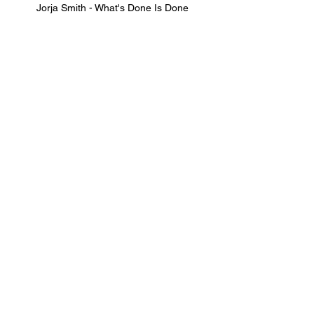
Jorja Smith - What's Done Is Done
Hip-Hop
R&B
Chanteuse
Autrice
Soul
Ariste
Jorja Smith
What's Done Is Done
P2J
Londres
Angleterre
KC Locke
Musique