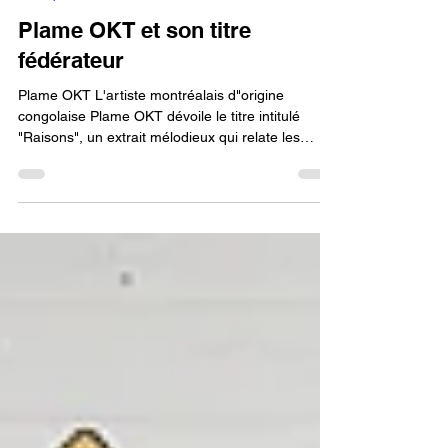
3 mai
1 min de lecture
Musique
Plame OKT et son titre
fédérateur
Plame OKT L'artiste montréalais d"origine
congolaise Plame OKT dévoile le titre intitulé
"Raisons", un extrait mélodieux qui relate les
décisions prises par une jeunesse ambitieuse. Ce
titre a été produit et composé par Mozo Beats .
Citation: Derrière chaque décision se cache une
histoire. Mes “Raisons” explore les réalités d’une
génération qui avance malgré la pression et les
jugements. Malgré tout, cette jeunesse reste la
première à célébrer et à transformer les difficulté