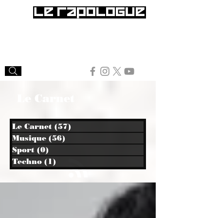
Le Carnet
Le Carnet
(57)
57 posts
Musique
(56)
56 posts
Sport
(0)
0 post
Techno
(1)
1 post